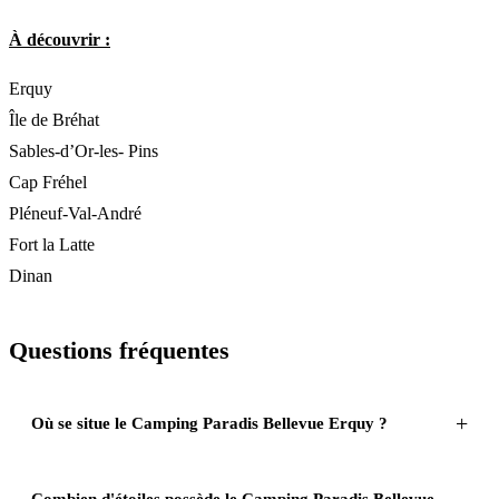
À découvrir :
Erquy
Île de Bréhat
Sables-d’Or-les- Pins
Cap Fréhel
Pléneuf-Val-André
Fort la Latte
Dinan
Questions fréquentes
Où se situe le Camping Paradis Bellevue Erquy ?
Combien d'étoiles possède le Camping Paradis Bellevue