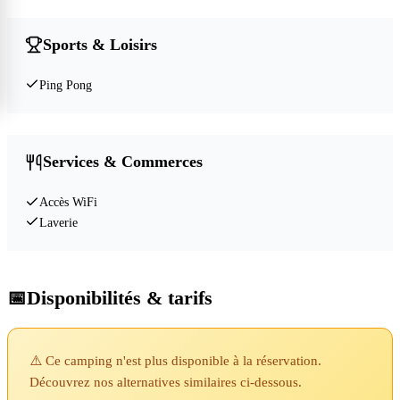
Sports & Loisirs
Ping Pong
Services & Commerces
Accès WiFi
Laverie
📅
Disponibilités & tarifs
⚠️ Ce camping n'est plus disponible à la réservation.
Découvrez nos alternatives similaires ci-dessous.